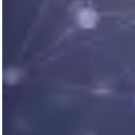
Wir wirtschaften nachhaltig und sorgfältig, damit unsere
Zusammenarbeit stabil und zukunftsfähig bleibt.­­
Wir wachsen und entwickeln uns ständig weiter, weil wir flexibel im
Denken und Handeln bleiben wollen und eine innovative
Unternehmenskultur leben.
Wir können unsere Synergien nutzen, weil wir uns klar und
unmissverständlich ausdrücken und Klarheit über Anforderungen,
Aufgaben und Rollen haben.
Wir bringen gemeinsam die beste Leistung und sehen den Anteil
von jedem, sodass wir unsere Erfolge zusammen feiern.
Wir arbeiten qualitativ hochwertig, weil es unser Anspruch ist und