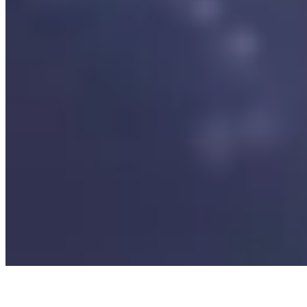
wir alle Wert auf unsere persönlichen, sozialen und methodischen
Kompetenzen legen.
Wir sind erfolgreich, weil wir offen und ehrlich miteinander
umgehen und Feedback nicht als Kritik, sondern als Geschenk
sehen.
Wir sind eine starke Gemeinschaft, weil wir mit Herz und Hirn
arbeiten und Freude an der Arbeit einen hohen Stellenwert für uns
hat.
Wir vertrauen uns gegenseitig und unsere Kunden vertrauen uns,
weil wir zeitnah, verlässlich und rücksichtsvoll kommunizieren und
handeln.